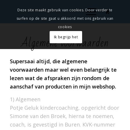
Deze site maakt gebruik van cookies. Door verder te
surfen op de site gaat u akkoord met ons gebruik van
cookies
Algemene voorwaarden
Ik begrijp het
Supersaai altijd, die algemene
voorwaarden maar wel even belangrijk te
lezen wat de afspraken zijn rondom de
aanschaf van producten in mijn webshop.
1) Algemeen
Potje Geluk kindercoaching, opgericht door
Simone van den Broek, hierna te noemen,
coach, is gevestigd in Buren. KVK-nummer